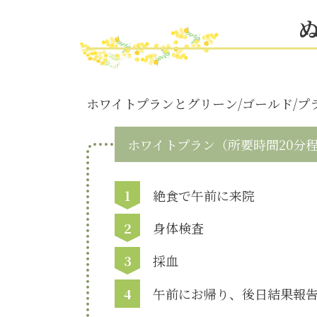
ホワイトプランとグリーン/ゴールド/
ホワイトプラン（所要時間20分
1
絶食で午前に来院
2
身体検査
3
採血
4
午前にお帰り、後日結果報