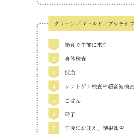
グリーン／ゴールド／プラチナ
1
絶食で午前に来院
2
身体検査
3
採血
4
レントゲン検査や超音波検
5
ごはん
6
終了
7
午後にお迎え、結果報告