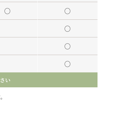
○
○
○
○
○
さい
す。