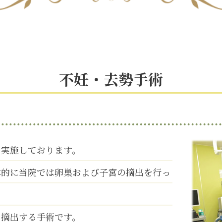
不妊・去勢手術
を実施しております。
本的に当院では卵巣および子宮の摘出を行っ
を摘出する手術です。